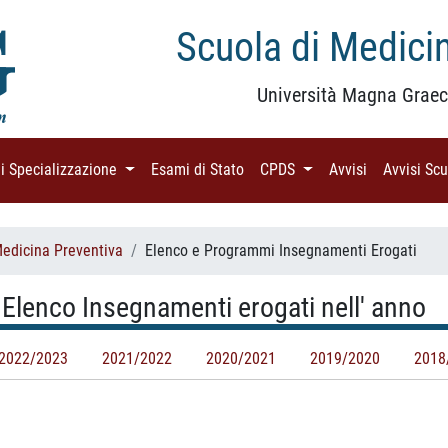
Scuola di Medicin
Università Magna Graec
di Specializzazione
(current)
Esami di Stato
(current)
CPDS
(current)
Avvisi
(current)
Avvisi Sc
Medicina Preventiva
Elenco e Programmi Insegnamenti Erogati
 Elenco Insegnamenti erogati nell' anno
2022/2023
2021/2022
2020/2021
2019/2020
2018