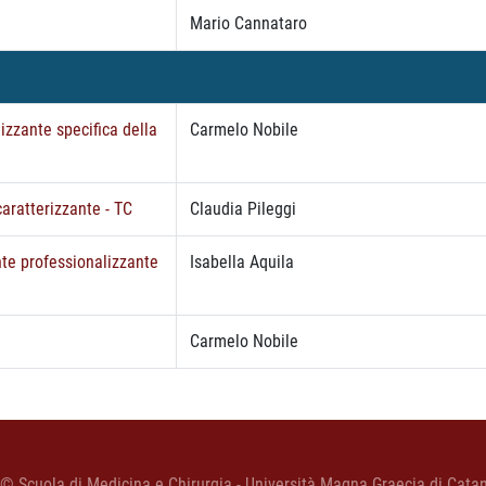
Mario Cannataro
lizzante specifica della
Carmelo Nobile
caratterizzante - TC
Claudia Pileggi
nte professionalizzante
Isabella Aquila
Carmelo Nobile
 © Scuola di Medicina e Chirurgia - Università Magna Graecia di Cata