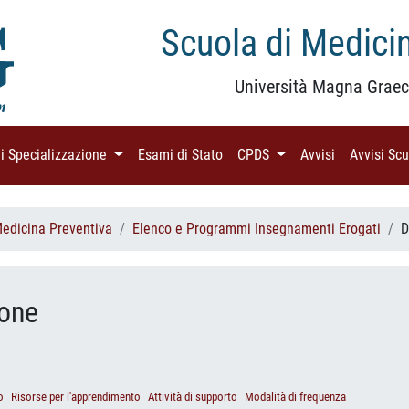
Scuola di Medicin
Università Magna Graec
di Specializzazione
(current)
Esami di Stato
(current)
CPDS
(current)
Avvisi
(current)
Avvisi Sc
Medicina Preventiva
Elenco e Programmi Insegnamenti Erogati
D
ione
o
Risorse per l'apprendimento
Attività di supporto
Modalità di frequenza