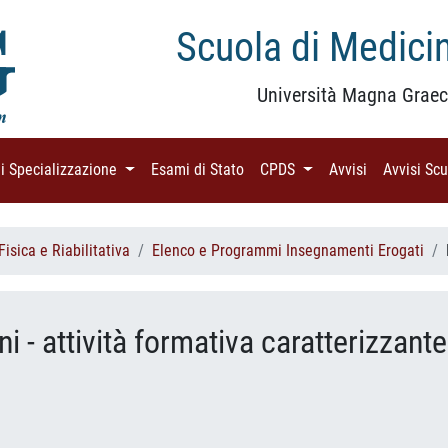
Scuola di Medicin
Università Magna Graec
di Specializzazione
(current)
Esami di Stato
(current)
CPDS
(current)
Avvisi
(current)
Avvisi Sc
isica e Riabilitativa
Elenco e Programmi Insegnamenti Erogati
 - attività formativa caratterizzante