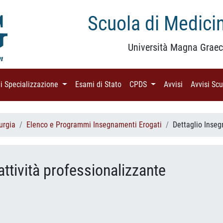
Scuola di Medicin
Università Magna Graec
di Specializzazione
(current)
Esami di Stato
(current)
CPDS
(current)
Avvisi
(current)
Avvisi Sc
urgia
Elenco e Programmi Insegnamenti Erogati
Dettaglio Inse
attività professionalizzante