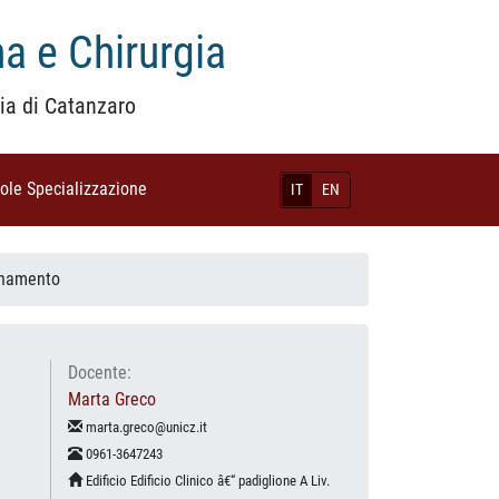
a e Chirurgia
ia di Catanzaro
uole Specializzazione
(current)
IT
EN
gnamento
Docente:
Marta Greco
marta.greco@unicz.it
0961-3647243
Edificio Edificio Clinico â€“ padiglione A Liv.