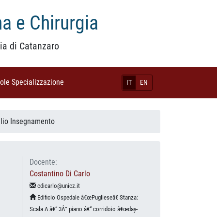
a e Chirurgia
ia di Catanzaro
uole Specializzazione
(current)
IT
EN
glio Insegnamento
Docente:
Costantino Di Carlo
cdicarlo@unicz.it
Edificio Ospedale â€œPuglieseâ€ Stanza:
Scala A â€“ 3Â° piano â€“ corridoio â€œday-