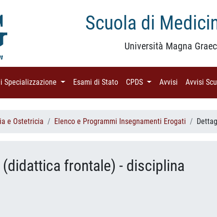
Scuola di Medicin
Università Magna Graec
di Specializzazione
(current)
Esami di Stato
(current)
CPDS
(current)
Avvisi
(current)
Avvisi Sc
a e Ostetricia
Elenco e Programmi Insegnamenti Erogati
Detta
(didattica frontale) - disciplina