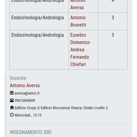
Endocrinologia/Andrologia
Antonio
4
Aversa
Endocrinologia/Andrologia
Antonio
3
Brunetti
Endocrinologia/Andrologia
Eusebio
3
Domenico
Andrea
Fernando
Chiefari
Docente:
Antonio Aversa
aversa@unicz.it
09613694059
Edificio Corpo G Edificio Bioscienze Stanza: Studio Livello 3
Mercoledi , 12-13
INSEGNAMENTO SSD: