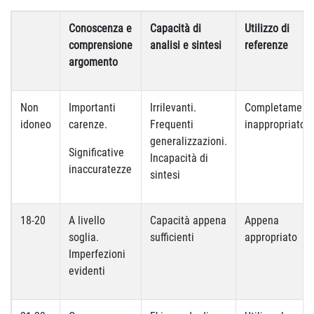
Conoscenza e
Capacità di
Utilizzo di
comprensione
analisi e sintesi
referenze
argomento
Non
Importanti
Irrilevanti.
Completament
idoneo
carenze.
Frequenti
inappropriato
generalizzazioni.
Significative
Incapacità di
inaccuratezze
sintesi
18-20
A livello
Capacità appena
Appena
soglia.
sufficienti
appropriato
Imperfezioni
evidenti