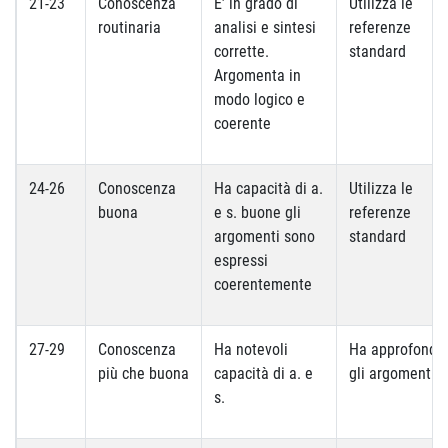
21-23
Conoscenza
E’ in grado di
Utilizza le
routinaria
analisi e sintesi
referenze
corrette.
standard
Argomenta in
modo logico e
coerente
24-26
Conoscenza
Ha capacità di a.
Utilizza le
buona
e s. buone gli
referenze
argomenti sono
standard
espressi
coerentemente
27-29
Conoscenza
Ha notevoli
Ha approfondit
più che buona
capacità di a. e
gli argomenti
s.