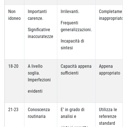
Non
Importanti
Irrilevanti.
Completament
idoneo
carenze.
inappropriato
Frequenti
Significative
generalizzazioni.
inaccuratezze
Incapacità di
sintesi
18-20
A livello
Capacità appena
Appena
soglia.
sufficienti
appropriato
Imperfezioni
evidenti
21-23
Conoscenza
E’ in grado di
Utilizza le
routinaria
analisi e
referenze
standard