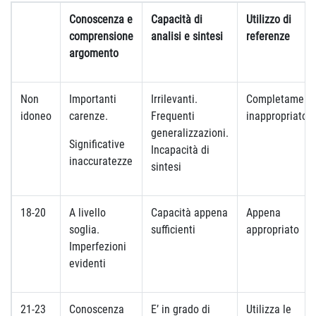
Conoscenza e
Capacità di
Utilizzo di
comprensione
analisi e sintesi
referenze
argomento
Non
Importanti
Irrilevanti.
Completament
idoneo
carenze.
Frequenti
inappropriato
generalizzazioni.
Significative
Incapacità di
inaccuratezze
sintesi
18-20
A livello
Capacità appena
Appena
soglia.
sufficienti
appropriato
Imperfezioni
evidenti
21-23
Conoscenza
E’ in grado di
Utilizza le