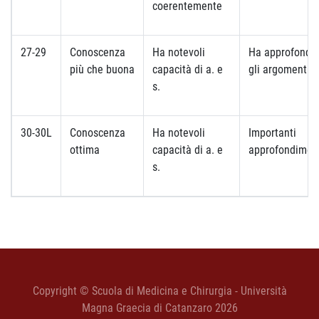
coerentemente
27-29
Conoscenza
Ha notevoli
Ha approfondit
più che buona
capacità di a. e
gli argomenti
s.
30-30L
Conoscenza
Ha notevoli
Importanti
ottima
capacità di a. e
approfondimen
s.
Copyright © Scuola di Medicina e Chirurgia - Università
Magna Graecia di Catanzaro 2026