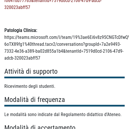
f06410b77763&tenantId=7519d0cd-2106-47d9-adcb-
320023abff57
Patologia Clinica:
https://teams.microsoft.com/l/team/19%3ae6Ei6v8z95CNGTcDfwQ
6oTX89fg1%40thread.tacv2/conversations?groupId=7a2e9493-
7332-4e36-a389-ba02d855a1b4&tenantId=7519d0cd-2106-47d9-
adcb-320023abff57
Attività di supporto
Ricevimento degli studenti.
Modalità di frequenza
Le modalità sono indicate dal Regolamento didattico d’Ateneo.
Modalità di accertamento