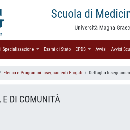
Scuola di Medicin
Università Magna Graec
di Specializzazione
(current)
Esami di Stato
(current)
CPDS
(current)
Avvisi
(current)
Avvisi Sc
Elenco e Programmi Insegnamenti Erogati
Dettaglio Insegnamen
 E DI COMUNITÀ