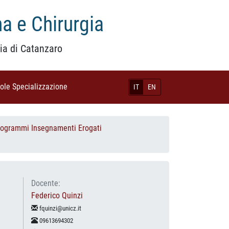
a e Chirurgia
ia di Catanzaro
uole Specializzazione
(current)
IT
EN
rogrammi Insegnamenti Erogati
Docente:
Federico Quinzi
fquinzi@unicz.it
09613694302