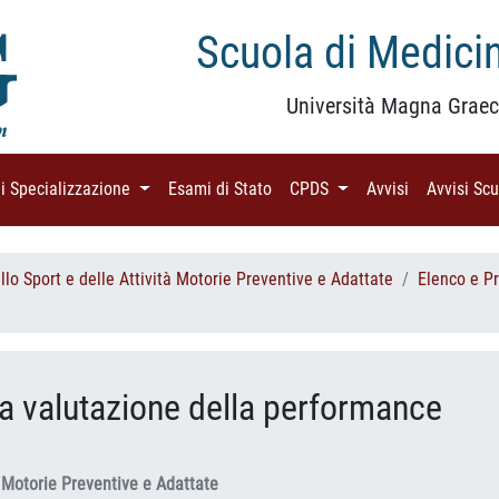
Scuola di Medicin
Università Magna Graec
di Specializzazione
(current)
Esami di Stato
(current)
CPDS
(current)
Avvisi
(current)
Avvisi Sc
lo Sport e delle Attività Motorie Preventive e Adattate
Elenco e P
la valutazione della performance
à Motorie Preventive e Adattate