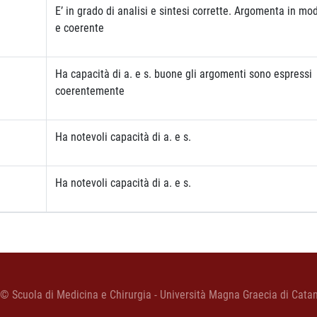
E’ in grado di analisi e sintesi corrette. Argomenta in mo
e coerente
Ha capacità di a. e s. buone gli argomenti sono espressi
coerentemente
Ha notevoli capacità di a. e s.
Ha notevoli capacità di a. e s.
 © Scuola di Medicina e Chirurgia - Università Magna Graecia di Cata