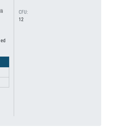
li
CFU:
12
 ed