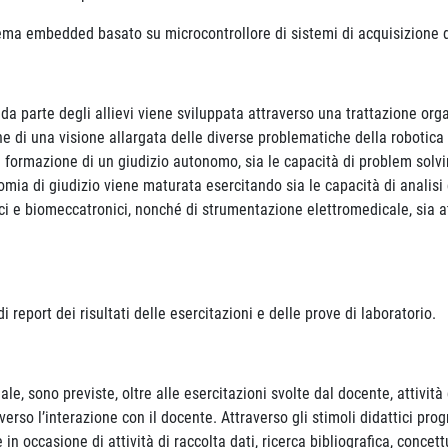
ma embedded basato su microcontrollore di sistemi di acquisizione di
da parte degli allievi viene sviluppata attraverso una trattazione or
ione di una visione allargata delle diverse problematiche della robotic
 formazione di un giudizio autonomo, sia le capacità di problem solvin
mia di giudizio viene maturata esercitando sia le capacità di analisi d
ici e biomeccatronici, nonché di strumentazione elettromedicale, sia at
di report dei risultati delle esercitazioni e delle prove di laboratorio.
nale, sono previste, oltre alle esercitazioni svolte dal docente, attivit
verso l’interazione con il docente. Attraverso gli stimoli didattici pro
n occasione di attività di raccolta dati, ricerca bibliografica, concet