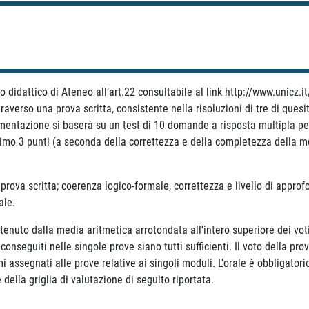
 didattico di Ateneo all’art.22 consultabile al link http://www.unicz
averso una prova scritta, consistente nella risoluzioni di tre di quesit
mentazione si baserà su un test di 10 domande a risposta multipla per
o 3 punti (a seconda della correttezza e della completezza della moti
rova scritta; coerenza logico-formale, correttezza e livello di appro
rale.
ttenuto dalla media aritmetica arrotondata all'intero superiore dei voti
 conseguiti nelle singole prove siano tutti sufficienti. Il voto della pr
mi assegnati alle prove relative ai singoli moduli. L'orale è obbligato
 della griglia di valutazione di seguito riportata.