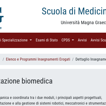
Scuola di Medicin
Università Magna Graec
di Specializzazione
(current)
Esami di Stato
(current)
CPDS
(current)
Avvisi
(current)
Avvisi Sc
a
Elenco e Programmi Insegnamenti Erogati
Dettaglio Insegnam
ntazione biomedica
ganica e coordinata tra i due moduli, i principali aspetti progettuali,
ntazione e alla gestione di sistemi robotici, meccatronici e strumenta