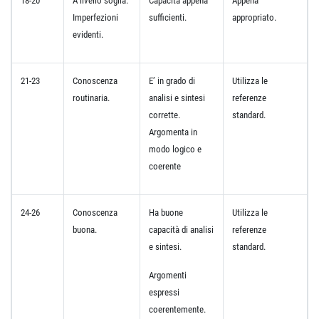
18-20
A livello soglia.
Capacità appena
Appena
Imperfezioni
sufficienti.
appropriato.
evidenti.
21-23
Conoscenza
E’ in grado di
Utilizza le
routinaria.
analisi e sintesi
referenze
corrette.
standard.
Argomenta in
modo logico e
coerente
24-26
Conoscenza
Ha buone
Utilizza le
buona.
capacità di analisi
referenze
e sintesi.
standard.
Argomenti
espressi
coerentemente.