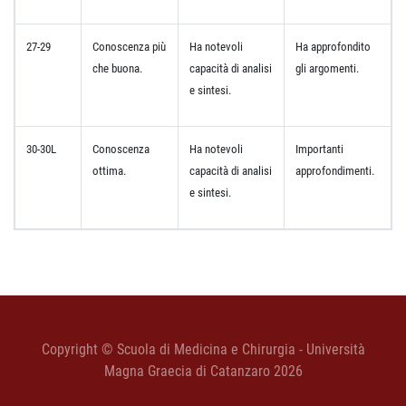
27-29
Conoscenza più
Ha notevoli
Ha approfondito
che buona.
capacità di analisi
gli argomenti.
e sintesi.
30-30L
Conoscenza
Ha notevoli
Importanti
ottima.
capacità di analisi
approfondimenti.
e sintesi.
Copyright © Scuola di Medicina e Chirurgia - Università
Magna Graecia di Catanzaro 2026