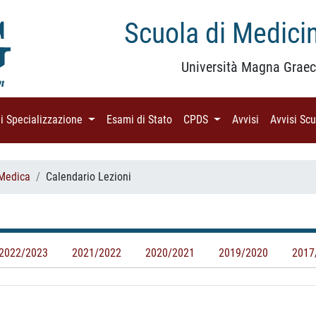
Scuola di Medicin
Università Magna Graec
di Specializzazione
(current)
Esami di Stato
(current)
CPDS
(current)
Avvisi
(current)
Avvisi Sc
Medica
Calendario Lezioni
2022/2023
2021/2022
2020/2021
2019/2020
2017