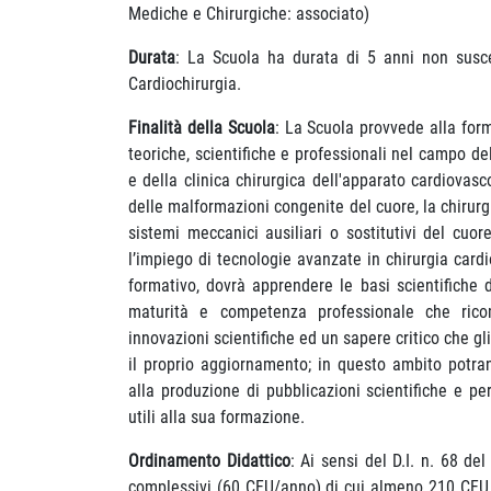
Mediche e Chirurgiche: associato)
Durata
: La Scuola ha durata di 5 anni non suscett
Cardiochirurgia.
Finalità della Scuola
: La Scuola provvede alla for
teoriche, scientifiche e professionali nel campo del
e della clinica chirurgica dell'apparato cardiovasc
delle malformazioni congenite del cuore, la chirurgia
sistemi meccanici ausiliari o sostitutivi del cuor
l’impiego di tecnologie avanzate in chirurgia card
formativo, dovrà apprendere le basi scientifiche 
maturità e competenza professionale che rico
innovazioni scientifiche ed un sapere critico che g
il proprio aggiornamento; in questo ambito potra
alla produzione di pubblicazioni scientifiche e per
utili alla sua formazione.
Ordinamento Didattico
: Ai sensi del D.I. n. 68 d
complessivi (60 CFU/anno) di cui almeno 210 CFU so