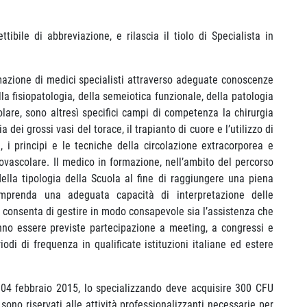
ibile di abbreviazione, e rilascia il tiolo di Specialista in
mazione di medici specialisti attraverso adeguate conoscenze
la fisiopatologia, della semeiotica funzionale, della patologia
olare, sono altresì specifici campi di competenza la chirurgia
 dei grossi vasi del torace, il trapianto di cuore e l’utilizzo di
e, i principi e le tecniche della circolazione extracorporea e
iovascolare. Il medico in formazione, nell’ambito del percorso
della tipologia della Scuola al fine di raggiungere una piena
mprenda una adeguata capacità di interpretazione delle
li consenta di gestire in modo consapevole sia l’assistenza che
nno essere previste partecipazione a meeting, a congressi e
iodi di frequenza in qualificate istituzioni italiane ed estere
el 04 febbraio 2015, lo specializzando deve acquisire 300 CFU
no riservati alle attività professionalizzanti necessarie per