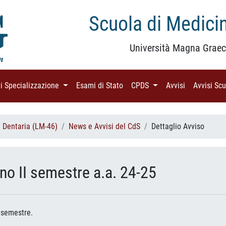
Scuola di Medicin
Università Magna Graec
di Specializzazione
(current)
Esami di Stato
(current)
CPDS
(current)
Avvisi
(current)
Avvisi Sc
i Dentaria (LM-46)
News e Avvisi del CdS
Dettaglio Avviso
nno II semestre a.a. 24-25
I semestre.