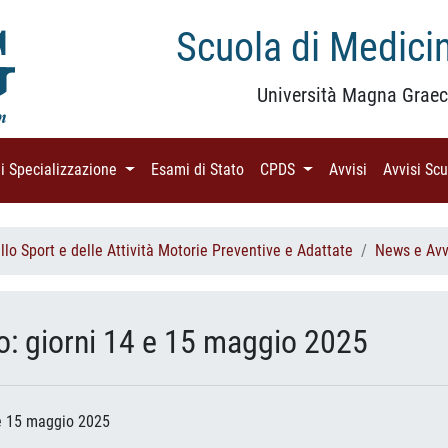
Scuola di Medicin
Università Magna Graec
di Specializzazione
(current)
Esami di Stato
(current)
CPDS
(current)
Avvisi
(current)
Avvisi Sc
lo Sport e delle Attività Motorie Preventive e Adattate
News e Avv
co: giorni 14 e 15 maggio 2025
4 e 15 maggio 2025