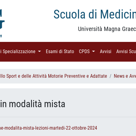
Scuola di Medicin
Università Magna Graec
di Specializzazione
(current)
Esami di Stato
(current)
CPDS
(current)
Avvisi
(current)
Avvisi Sc
lo Sport e delle Attività Motorie Preventive e Adattate
News e Avv
 in modalità mista
ne-modalita-mista-lezioni-martedi-22-ottobre-2024