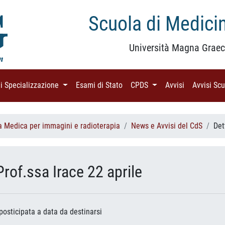
Scuola di Medicin
Università Magna Graec
di Specializzazione
(current)
Esami di Stato
(current)
CPDS
(current)
Avvisi
(current)
Avvisi Sc
a Medica per immagini e radioterapia
News e Avvisi del CdS
Det
rof.ssa Irace 22 aprile
 posticipata a data da destinarsi