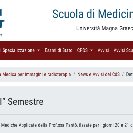
Scuola di Medicin
Università Magna Graec
di Specializzazione
(current)
Esami di Stato
(current)
CPDS
(current)
Avvisi
(current)
Avvisi Sc
a Medica per immagini e radioterapia
News e Avvisi del CdS
Det
 I° Semestre
 Mediche Applicate della Prof.ssa Pantò, fissate per i giorni 20 e 21 