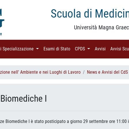
Scuola di Medicin
Università Magna Graec
di Specializzazione
(current)
Esami di Stato
(current)
CPDS
(current)
Avvisi
(current)
Avvisi Sc
zione nell' Ambiente e nei Luoghi di Lavoro
News e Avvisi del CdS
Biomediche I
nze Biomediche I è stato posticipato a giorno 29 settembre ore 11:00