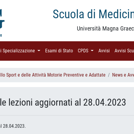
Scuola di Medicin
Università Magna Graec
di Specializzazione
(current)
Esami di Stato
(current)
CPDS
(current)
Avvisi
(current)
Avvisi Sc
lo Sport e delle Attività Motorie Preventive e Adattate
News e Avv
lle lezioni aggiornati al 28.04.2023
al 28.04.2023.