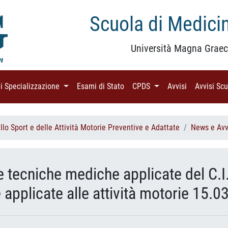
Scuola di Medicin
Università Magna Graec
di Specializzazione
(current)
Esami di Stato
(current)
CPDS
(current)
Avvisi
(current)
Avvisi Sc
lo Sport e delle Attività Motorie Preventive e Adattate
News e Avv
e tecniche mediche applicate del C.I
applicate alle attività motorie 15.0