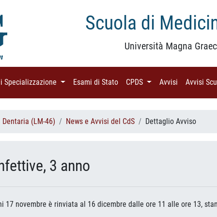
Scuola di Medicin
Università Magna Graec
di Specializzazione
(current)
Esami di Stato
(current)
CPDS
(current)
Avvisi
(current)
Avvisi Sc
i Dentaria (LM-46)
News e Avvisi del CdS
Dettaglio Avviso
nfettive, 3 anno
ni 17 novembre è rinviata al 16 dicembre dalle ore 11 alle ore 13, sta