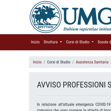
Inizio
(current)
Struttura
(current)
Corsi di Studio
(current)
Scuole 
Inizio
Corsi di Studio
Assistenza Sanitaria
AVVISO PROFESSIONI 
In relazione all’attuale emergenza COVID-19 
comunica che sono sospese le attività di tiroci