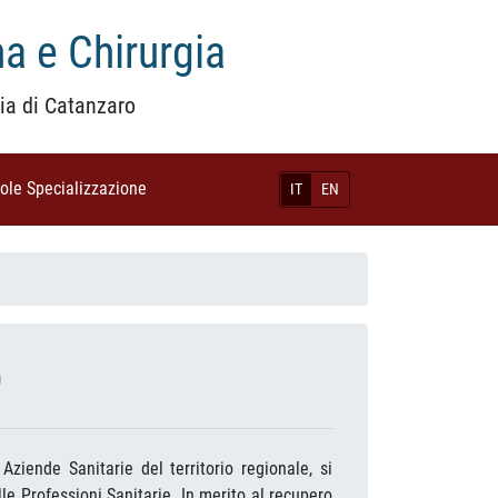
a e Chirurgia
ia di Catanzaro
uole Specializzazione
(current)
IT
EN
O
ziende Sanitarie del territorio regionale, si
lle Professioni Sanitarie. In merito al recupero