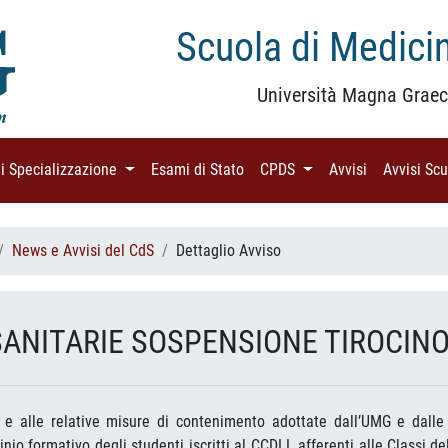
Scuola di Medicin
Università Magna Graec
di Specializzazione
(current)
Esami di Stato
(current)
CPDS
(current)
Avvisi
(current)
Avvisi Sc
News e Avvisi del CdS
Dettaglio Avviso
SANITARIE SOSPENSIONE TIROCIN
e alle relative misure di contenimento adottate dall’UMG e dalle A
nio formativo degli studenti iscritti al CCDLL afferenti alle Classi de