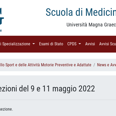
Scuola di Medicin
Università Magna Graec
di Specializzazione
(current)
Esami di Stato
(current)
CPDS
(current)
Avvisi
(current)
Avvisi Sc
lo Sport e delle Attività Motorie Preventive e Adattate
News e Avv
 lezioni del 9 e 11 maggio 2022
sezione.