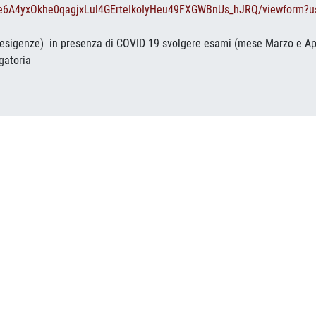
e6A4yxOkhe0qagjxLu
l4GErteIkoIyHeu49FXGWBnUs_
hJRQ/viewform?us
re esigenze) in presenza di COVID 19 svolgere esami (mese Marzo e Apr
gatoria