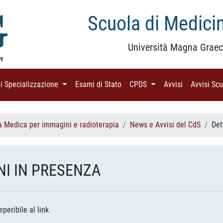
Scuola di Medicin
Università Magna Graec
di Specializzazione
(current)
Esami di Stato
(current)
CPDS
(current)
Avvisi
(current)
Avvisi Sc
a Medica per immagini e radioterapia
News e Avvisi del CdS
Det
NI IN PRESENZA
eperibile al link