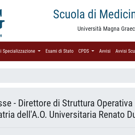
Scuola di Medicin
Università Magna Graec
di Specializzazione
(current)
Esami di Stato
(current)
CPDS
(current)
Avvisi
(current)
Avvisi Sc
se - Direttore di Struttura Operativ
atria dell'A.O. Universitaria Renato 