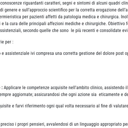
 conoscenze riguardanti caratteri, segni e sintomi di alcuni quadri cli
e di genere e sull’approccio scientifico per la corretta erogazione dell
fermieristica per pazienti affetti da patologia medica e chirurgica. Ino
 e la cura delle principali affezioni mediche e chirurgiche. Obiettivo
assistenziali, secondo quelle che sono le più recenti e consolidate ev
ie per :
 e assistenziale ivi compresa una corretta gestione del dolore post o
 :
Applicare le competenze acquisite nell'ambito clinico, assistendo 
 sempre aggiornate; assicurandosi che ogni azione sia eticamente e 
uisite e farvi riferimento ogni qual volta necessario al fine di valut
preciso i propri pensieri, avvalendosi di un linguaggio appropriato p