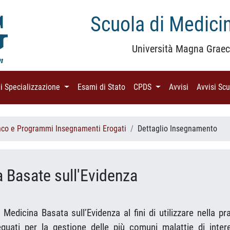
Scuola di Medicin
Università Magna Graec
di Specializzazione
(current)
Esami di Stato
(current)
CPDS
(current)
Avvisi
(current)
Avvisi Sc
nco e Programmi Insegnamenti Erogati
Dettaglio Insegnamento
a Basate sull'Evidenza
Medicina Basata sull’Evidenza al fini di utilizzare nella pr
deguati per la gestione delle più comuni malattie di inter