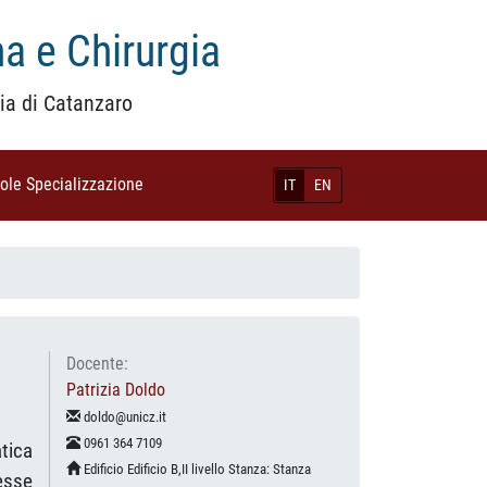
a e Chirurgia
ia di Catanzaro
uole Specializzazione
(current)
IT
EN
Docente:
Patrizia Doldo
doldo@unicz.it
0961 364 7109
atica
Edificio Edificio B,II livello Stanza: Stanza
esse