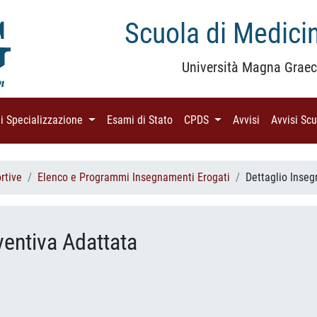
Scuola di Medicin
Università Magna Graec
di Specializzazione
(current)
Esami di Stato
(current)
CPDS
(current)
Avvisi
(current)
Avvisi Sc
rtive
Elenco e Programmi Insegnamenti Erogati
Dettaglio Inse
eventiva Adattata