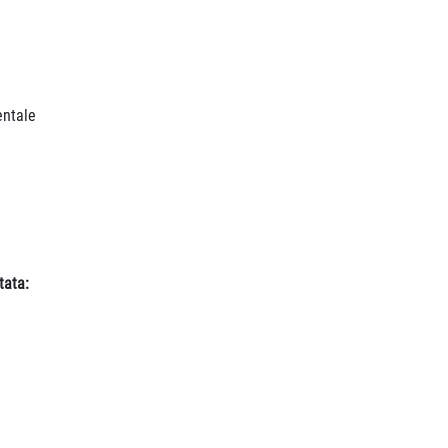
entale
tata: