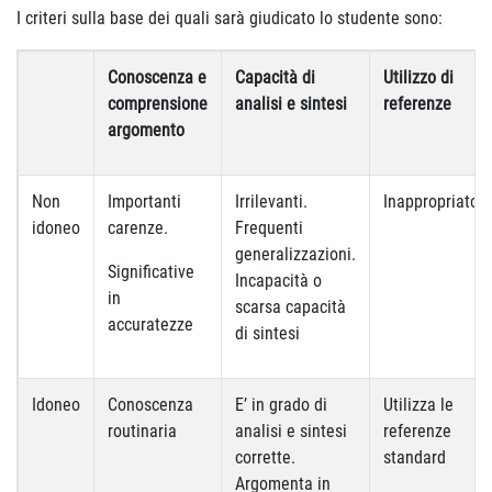
I criteri sulla base dei quali sarà giudicato lo studente sono:
Conoscenza e
Capacità di
Utilizzo di
comprensione
analisi e sintesi
referenze
argomento
Non
Importanti
Irrilevanti.
Inappropriato
idoneo
carenze.
Frequenti
generalizzazioni.
Significative
Incapacità o
in
scarsa capacità
accuratezze
di sintesi
Idoneo
Conoscenza
E’ in grado di
Utilizza le
routinaria
analisi e sintesi
referenze
corrette.
standard
Argomenta in