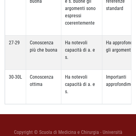
buona
e s. buone gli
referenze
argomenti sono
standard
espressi
coerentemente
27-29
Conoscenza
Ha notevoli
Ha approfondit
più che buona
capacità di a. e
gli argomenti
s.
30-30L
Conoscenza
Ha notevoli
Importanti
ottima
capacità di a. e
approfondimen
s.
Copyright © Scuola di Medicina e Chirurgia - Università