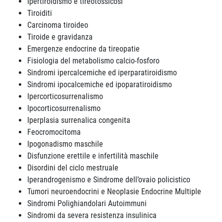
Ipertiroidismo e tireotossicosi
Tiroiditi
Carcinoma tiroideo
Tiroide e gravidanza
Emergenze endocrine da tireopatie
Fisiologia del metabolismo calcio-fosforo
Sindromi ipercalcemiche ed iperparatiroidismo
Sindromi ipocalcemiche ed ipoparatiroidismo
Ipercorticosurrenalismo
Ipocorticosurrenalismo
Iperplasia surrenalica congenita
Feocromocitoma
Ipogonadismo maschile
Disfunzione erettile e infertilità maschile
Disordini del ciclo mestruale
Iperandrogenismo e Sindrome dell’ovaio policistico
Tumori neuroendocrini e Neoplasie Endocrine Multiple
Sindromi Polighiandolari Autoimmuni
Sindromi da severa resistenza insulinica