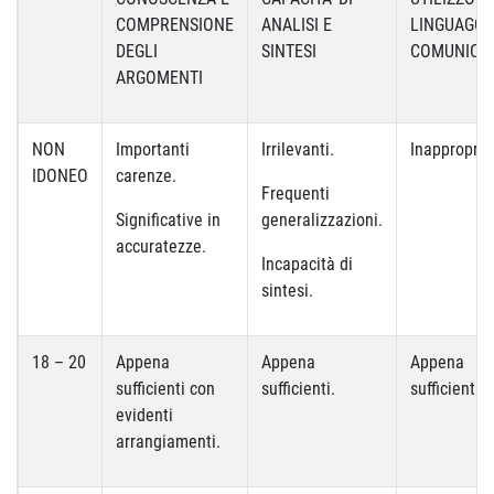
COMPRENSIONE
ANALISI E
LINGUAGGIO
DEGLI
SINTESI
COMUNICA
ARGOMENTI
NON
Importanti
Irrilevanti.
Inappropria
IDONEO
carenze.
Frequenti
Significative in
generalizzazioni.
accuratezze.
Incapacità di
sintesi.
18 – 20
Appena
Appena
Appena
sufficienti con
sufficienti.
sufficienti.
evidenti
arrangiamenti.