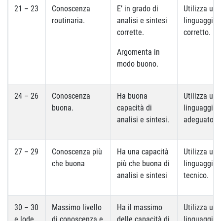
21 – 23
Conoscenza
E’ in grado di
Utilizza un
routinaria.
analisi e sintesi
linguaggio
corrette.
corretto.
Argomenta in
modo buono.
24 – 26
Conoscenza
Ha buona
Utilizza un
buona.
capacità di
linguaggio
analisi e sintesi.
adeguato.
27 – 29
Conoscenza più
Ha una capacità
Utilizza un
che buona
più che buona di
linguaggio
analisi e sintesi
tecnico.
30 – 30
Massimo livello
Ha il massimo
Utilizza un
e lode
di conoscenza e
delle capacità di
linguaggio