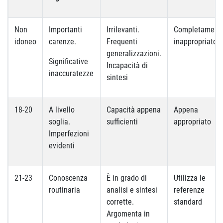
Non
Importanti
Irrilevanti.
Completament
idoneo
carenze.
Frequenti
inappropriato
generalizzazioni.
Significative
Incapacità di
inaccuratezze
sintesi
18-20
A livello
Capacità appena
Appena
soglia.
sufficienti
appropriato
Imperfezioni
evidenti
21-23
Conoscenza
È in grado di
Utilizza le
routinaria
analisi e sintesi
referenze
corrette.
standard
Argomenta in