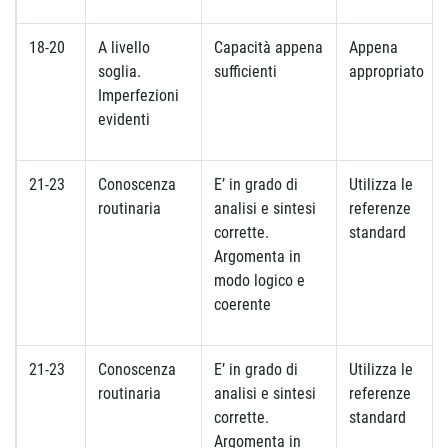
18-20
A livello
Capacità appena
Appena
soglia.
sufficienti
appropriato
Imperfezioni
evidenti
21-23
Conoscenza
E’ in grado di
Utilizza le
routinaria
analisi e sintesi
referenze
corrette.
standard
Argomenta in
modo logico e
coerente
21-23
Conoscenza
E’ in grado di
Utilizza le
routinaria
analisi e sintesi
referenze
corrette.
standard
Argomenta in