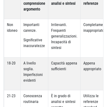
comprensione
analisi e sintesi
referenze
argomento
Non
Importanti
Irrilevanti.
Completament
idoneo
carenze.
Frequenti
inappropriato
generalizzazioni.
Significative
Incapacità di
inaccuratezze
sintesi
18-20
A livello
Capacità appena
Appena
soglia.
sufficienti
appropriato
Imperfezioni
evidenti
21-23
Conoscenza
È in grado di
Utilizza le
routinaria
analisi e sintesi
referenze