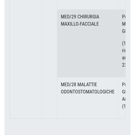
MED/29 CHIRURGIA
Prof.
MAXILLO-FACCIALE
Mario
Giudic
(1 CFU
rinnov
articol
23
MED/28 MALATTIE
Prof.
ODONTOSTOMATOLOGICHE
Giudic
Ameri
(1 CFU