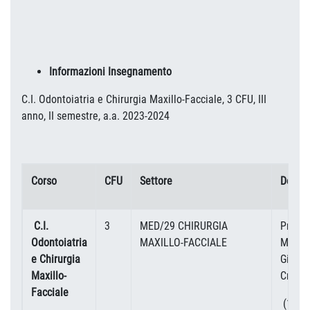
Informazioni Insegnamento
C.I. Odontoiatria e Chirurgia Maxillo-Facciale, 3 CFU, III
anno, II semestre, a.a. 2023-2024
Corso
CFU
Settore
Docen
C.I.
3
MED/29 CHIRURGIA
Prof.s
Odontoiatria
MAXILLO-FACCIALE
Maria
e Chirurgia
Giulia
Maxillo-
Cristo
Facciale
(1 CF