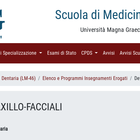
Scuola di Medicin
Università Magna Graec
di Specializzazione
(current)
Esami di Stato
(current)
CPDS
(current)
Avvisi
(current)
Avvisi Sc
i Dentaria (LM-46)
Elenco e Programmi Insegnamenti Erogati
De
XILLO-FACCIALI
aria