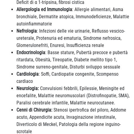
Deficit di α 1-tripsina, fibrosi cistica
Allergologia ed Immunologia
: Allergie alimentari, Asma
bronchiale, Dermatite atopica, Immunodeficienze, Malattie
autoinfiammatorie
Nefrologia
: Infezioni delle vie urinarie, Reflusso vescico-
ureterale, Protenuria ed ematuria, Sindrome nefrosica,
Glomerulonefriti, Enuresi, Insufficienza renale
Endocrinologia
: Basse stature, Pubertà precoce e pubertà
ritardata, Obesità, Tireopatie, Diabete mellito tipo 1,
Sindrome surreno-genitale, Disturbi sviluppo sessuale
Cardiologia
: Soffi, Cardiopatie congenite, Scompenso
cardiaco
Neurologia:
Convulsioni febbrili, Epilessie, Meningite ed
encefalite, Malattie neuromuscolari (Distrofinopatie, SMA),
Paralisi cerebrale infantile, Malattie neurocutanee.
Cenni di Chirurgia:
Stenosi ipertrofica del piloro, Addome
acuto, Appendicite acuta, Invaginazione intestinale,
Diverticolo di Meckel, Patologia della regione inguino-
scrotale