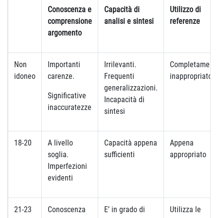
Conoscenza e
Capacità di
Utilizzo di
comprensione
analisi e sintesi
referenze
argomento
Non
Importanti
Irrilevanti.
Completament
idoneo
carenze.
Frequenti
inappropriato
generalizzazioni.
Significative
Incapacità di
inaccuratezze
sintesi
18-20
A livello
Capacità appena
Appena
soglia.
sufficienti
appropriato
Imperfezioni
evidenti
21-23
Conoscenza
E’ in grado di
Utilizza le