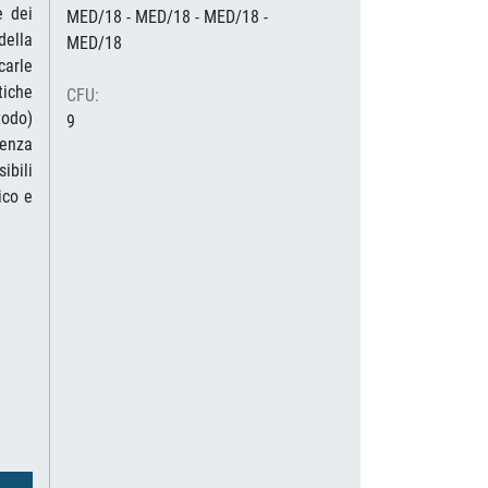
e dei
MED/18 - MED/18 - MED/18 -
della
MED/18
carle
tiche
CFU:
todo)
9
renza
ibili
ico e