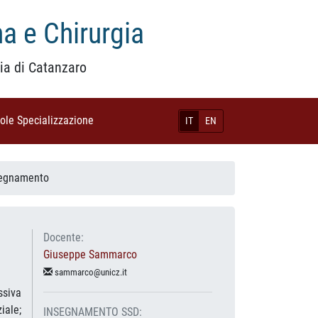
a e Chirurgia
ia di Catanzaro
uole Specializzazione
(current)
IT
EN
segnamento
Docente:
Giuseppe Sammarco
sammarco@unicz.it
ssiva
iale;
INSEGNAMENTO SSD: