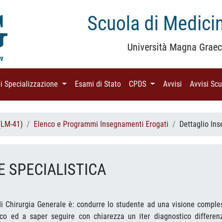
Scuola di Medicin
Università Magna Graec
di Specializzazione
(current)
Esami di Stato
(current)
CPDS
(current)
Avvisi
(current)
Avvisi Sc
(LM-41)
Elenco e Programmi Insegnamenti Erogati
Dettaglio In
E SPECIALISTICA
i Chirurgia Generale è: condurre lo studente ad una visione comple
ico ed a saper seguire con chiarezza un iter diagnostico differenz