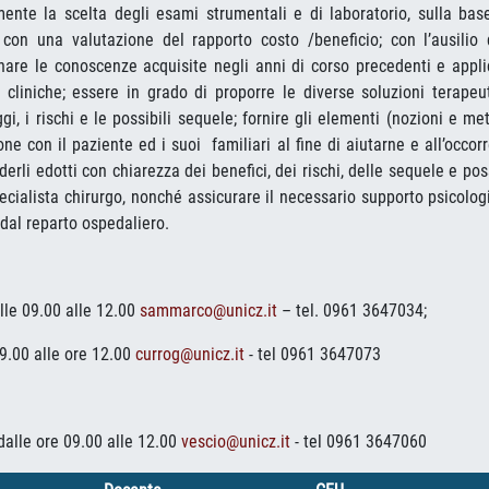
ente la scelta degli esami strumentali e di laboratorio, sulla bas
e con una valutazione del rapporto costo /beneficio; con l’ausilio 
ionare le conoscenze acquisite negli anni di corso precedenti e appli
cliniche; essere in grado di proporre le diverse soluzioni terapeu
i, i rischi e le possibili sequele; fornire gli elementi (nozioni e me
one con il paziente ed i suoi
familiari al fine di aiutarne e all’occor
rli edotti con chiarezza dei benefici, dei rischi, delle sequele e poss
ecialista chirurgo, nonché assicurare il necessario supporto psicolog
dal reparto ospedaliero.
lle 09.00 alle 12.00
sammarco@unicz.it
– tel. 0961 3647034;
9.00 alle ore 12.00
currog@unicz.it
- tel 0961 3647073
dalle ore 09.00 alle 12.00
vescio@unicz.it
- tel 0961 3647060