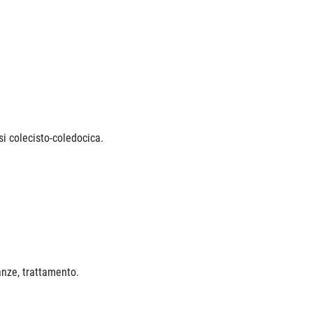
osi colecisto-coledocica.
anze, trattamento.