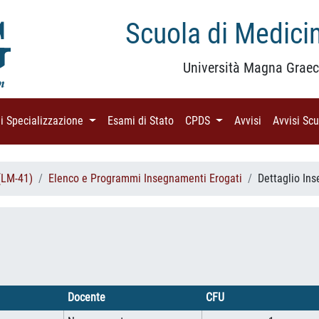
Scuola di Medicin
Università Magna Graec
di Specializzazione
(current)
Esami di Stato
(current)
CPDS
(current)
Avvisi
(current)
Avvisi Sc
(LM-41)
Elenco e Programmi Insegnamenti Erogati
Dettaglio In
Docente
CFU