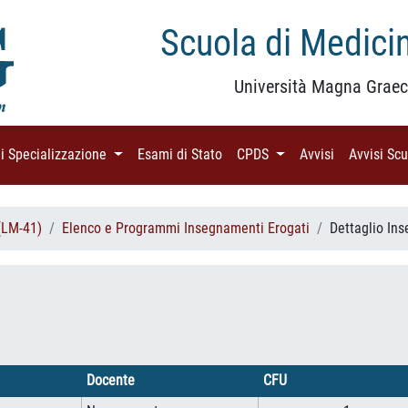
Scuola di Medicin
Università Magna Graec
di Specializzazione
(current)
Esami di Stato
(current)
CPDS
(current)
Avvisi
(current)
Avvisi Sc
(LM-41)
Elenco e Programmi Insegnamenti Erogati
Dettaglio In
Docente
CFU