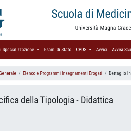
Scuola di Medicin
Università Magna Graec
di Specializzazione
(current)
Esami di Stato
(current)
CPDS
(current)
Avvisi
(current)
Avvisi Sc
 Generale
Elenco e Programmi Insegnamenti Erogati
Dettaglio 
ifica della Tipologia - Didattica