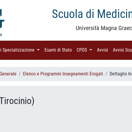
Scuola di Medicin
Università Magna Graec
di Specializzazione
(current)
Esami di Stato
(current)
CPDS
(current)
Avvisi
(current)
Avvisi Sc
 Generale
Elenco e Programmi Insegnamenti Erogati
Dettaglio 
Tirocinio)