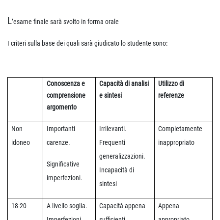
L
’esame finale sarà svolto in forma orale
I criteri sulla base dei quali sarà giudicato lo studente sono:
Conoscenza e
Capacità di analisi
Utilizzo di
comprensione
e sintesi
referenze
argomento
Non
Importanti
Irrilevanti.
Completamente
idoneo
carenze.
Frequenti
inappropriato
generalizzazioni.
Significative
Incapacità di
imperfezioni.
sintesi
18-20
A livello soglia.
Capacità appena
Appena
Imperfezioni
sufficienti
appropriato