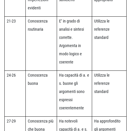
evidenti
21-23
Conoscenza
E’ in grado di
Utilizza le
routinaria
analisi e sintesi
referenze
corrette.
standard
Argomenta in
modo logico e
coerente
24-26
Conoscenza
Ha capacità di a. e
Utilizza le
buona
s. buone gli
referenze
argomenti sono
standard
espressi
coerentemente
27-29
Conoscenza più
Ha notevoli
Ha approfondito
che buona
capacità di a. e s.
gli argomenti