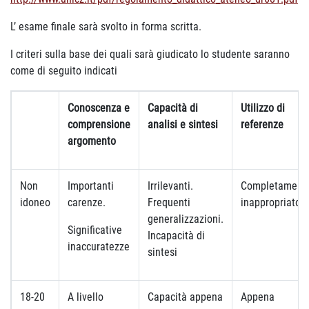
L’ esame finale sarà svolto in forma scritta.
I criteri sulla base dei quali sarà giudicato lo studente saranno
come di seguito indicati
Conoscenza e
Capacità di
Utilizzo di
comprensione
analisi e sintesi
referenze
argomento
Non
Importanti
Irrilevanti.
Completament
idoneo
carenze.
Frequenti
inappropriato
generalizzazioni.
Significative
Incapacità di
inaccuratezze
sintesi
18-20
A livello
Capacità appena
Appena