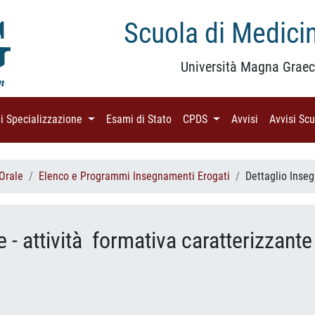
Scuola di Medicin
Università Magna Graec
di Specializzazione
(current)
Esami di Stato
(current)
CPDS
(current)
Avvisi
(current)
Avvisi Sc
 Orale
Elenco e Programmi Insegnamenti Erogati
Dettaglio Inse
e - attività formativa caratterizzante