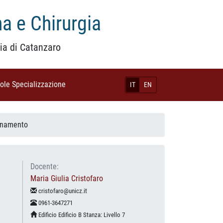
a e Chirurgia
ia di Catanzaro
uole Specializzazione
(current)
IT
EN
gnamento
Docente:
Maria Giulia Cristofaro
cristofaro@unicz.it
0961-3647271
Edificio Edificio B Stanza: Livello 7