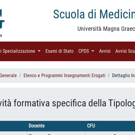
Scuola di Medicin
Università Magna Graec
di Specializzazione
(current)
Esami di Stato
(current)
CPDS
(current)
Avvisi
(current)
Avvisi Sc
 Generale
Elenco e Programmi Insegnamenti Erogati
Dettaglio 
vità formativa specifica della Tipolo
Docente
CFU