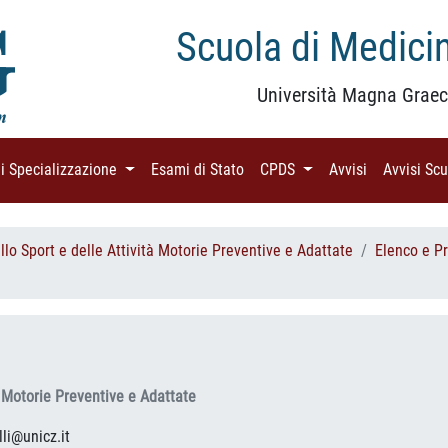
Scuola di Medicin
Università Magna Graec
di Specializzazione
(current)
Esami di Stato
(current)
CPDS
(current)
Avvisi
(current)
Avvisi Sc
lo Sport e delle Attività Motorie Preventive e Adattate
Elenco e P
a
à Motorie Preventive e Adattate
li@unicz.it