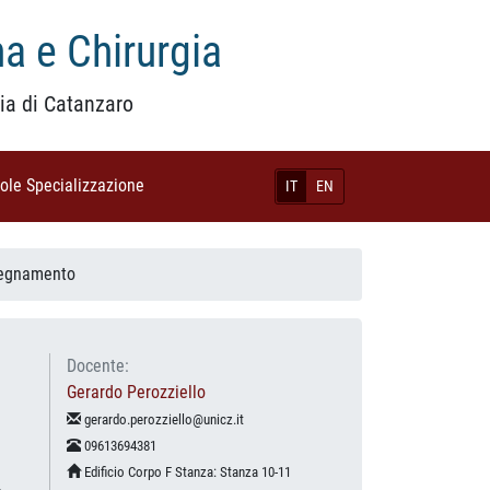
a e Chirurgia
ia di Catanzaro
uole Specializzazione
(current)
IT
EN
segnamento
Docente:
Gerardo Perozziello
gerardo.perozziello@unicz.it
09613694381
Edificio Corpo F Stanza: Stanza 10-11