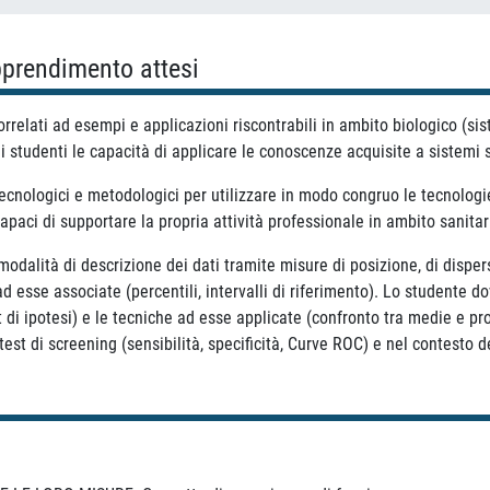
apprendimento attesi
orrelati ad esempi e applicazioni riscontrabili in ambito biologico (sis
li studenti le capacità di applicare le conoscenze acquisite a sistemi 
 tecnologici e metodologici per utilizzare in modo congruo le tecnolog
 capaci di supportare la propria attività professionale in ambito sanitar
 modalità di descrizione dei dati tramite misure di posizione, di dispe
ad esse associate (percentili, intervalli di riferimento). Lo studente 
st di ipotesi) e le tecniche ad esse applicate (confronto tra medie e pr
 test di screening (sensibilità, specificità, Curve ROC) e nel contesto d