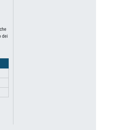
iche
o dei