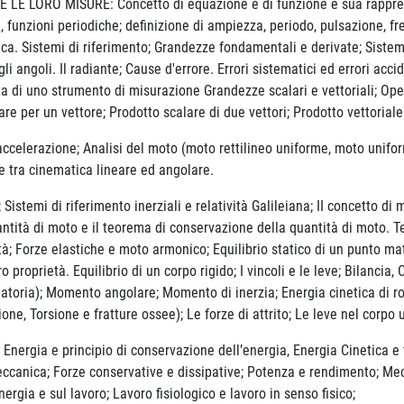
LORO MISURE: Concetto di equazione e di funzione e sua rappresent
, funzioni periodiche; definizione di ampiezza, periodo, pulsazione, f
ca. Sistemi di riferimento; Grandezze fondamentali e derivate; Sistemi 
 angoli. Il radiante; Cause d'errore. Errori sistematici ed errori acc
ta di uno strumento di misurazione Grandezze scalari e vettoriali; Oper
re per un vettore; Prodotto scalare di due vettori; Prodotto vettorial
accelerazione; Analisi del moto (moto rettilineo uniforme, moto unifo
ne tra cinematica lineare ed angolare.
; Sistemi di riferimento inerziali e relatività Galileiana; II concetto di
uantità di moto e il teorema di conservazione della quantità di moto. 
tà; Forze elastiche e moto armonico; Equilibrio statico di un punto ma
ro proprietà. Equilibrio di un corpo rigido; I vincoli e le leve; Bilanci
tatoria); Momento angolare; Momento di inerzia; Energia cinetica di rot
one, Torsione e fratture ossee); Le forze di attrito; Le leve nel corpo
ergia e principio di conservazione dell’energia, Energia Cinetica e t
canica; Forze conservative e dissipative; Potenza e rendimento; Mecca
nergia e sul lavoro; Lavoro fisiologico e lavoro in senso fisico;