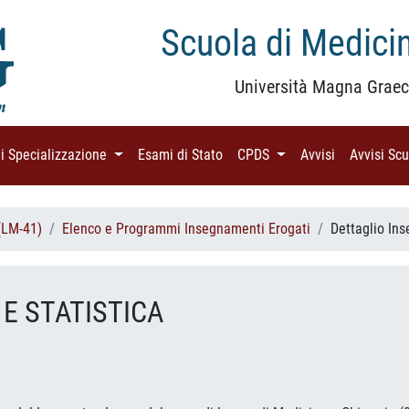
Scuola di Medicin
Università Magna Graec
di Specializzazione
(current)
Esami di Stato
(current)
CPDS
(current)
Avvisi
(current)
Avvisi Sc
(LM-41)
Elenco e Programmi Insegnamenti Erogati
Dettaglio In
 E STATISTICA