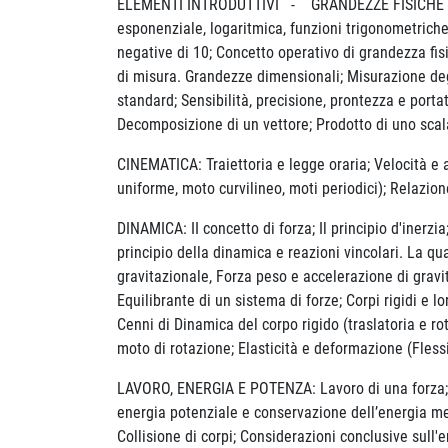
ELEMENTI INTRODUTTIVI - GRANDEZZE FISICHE E LE 
esponenziale, logaritmica, funzioni trigonometriche
negative di 10; Concetto operativo di grandezza fisi
di misura. Grandezze dimensionali; Misurazione degli
standard; Sensibilità, precisione, prontezza e porta
Decomposizione di un vettore; Prodotto di uno scala
CINEMATICA: Traiettoria e legge oraria; Velocità e 
uniforme, moto curvilineo, moti periodici); Relazio
DINAMICA: II concetto di forza; Il principio d'inerzia
principio della dinamica e reazioni vincolari. La q
gravitazionale, Forza peso e accelerazione di gravi
Equilibrante di un sistema di forze; Corpi rigidi e lo
Cenni di Dinamica del corpo rigido (traslatoria e ro
moto di rotazione; Elasticità e deformazione (Flessi
LAVORO, ENERGIA E POTENZA: Lavoro di una forza; En
energia potenziale e conservazione dell’energia mec
Collisione di corpi; Considerazioni conclusive sull'e