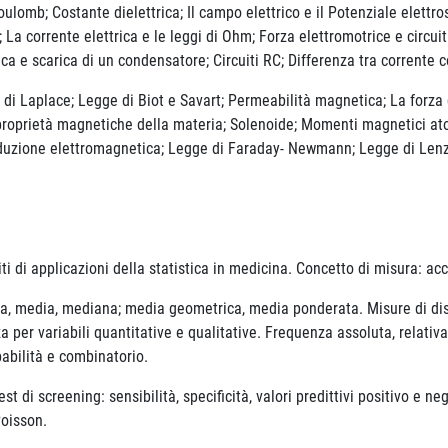
mb; Costante dielettrica; Il campo elettrico e il Potenziale elettrosta
La corrente elettrica e le leggi di Ohm; Forza elettromotrice e circuit
rica e scarica di un condensatore; Circuiti RC; Differenza tra corrente
place; Legge di Biot e Savart; Permeabilità magnetica; La forza di 
roprietà magnetiche della materia; Solenoide; Momenti magnetici a
zione elettromagnetica; Legge di Faraday- Newmann; Legge di Lenz; 
di applicazioni della statistica in medicina. Concetto di misura: accu
, media, mediana; media geometrica, media ponderata. Misure di disp
za per variabili quantitative e qualitative. Frequenza assoluta, relativ
babilità e combinatorio.
 di screening: sensibilità, specificità, valori predittivi positivo e 
Poisson.