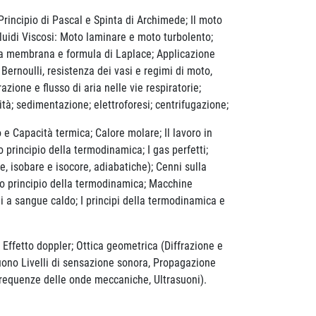
Principio di Pascal e Spinta di Archimede; Il moto
 Fluidi Viscosi: Moto laminare e moto turbolento;
una membrana e formula di Laplace; Applicazione
Bernoulli, resistenza dei vasi e regimi di moto,
zione e flusso di aria nelle vie respiratorie;
ità; sedimentazione; elettroforesi; centrifugazione;
 Capacità termica; Calore molare; Il lavoro in
 principio della termodinamica; I gas perfetti;
e, isobare e isocore, adiabatiche); Cenni sulla
ondo principio della termodinamica; Macchine
 a sangue caldo; I principi della termodinamica e
ffetto doppler; Ottica geometrica (Diffrazione e
l suono Livelli di sensazione sonora, Propagazione
 frequenze delle onde meccaniche, Ultrasuoni).