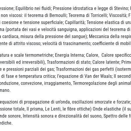
ione; Equilibrio nei fluidi; Pressione idrostatica e legge di Stevino; 
i non viscosi: il teorema di Bernoulli; Teorema di Torricelli; Viscosità;
i coesione e tensione superficiale; Capillarità; Tensione elastica di 
na (portata dei vasi e velocità sanguigna, applicazioni del teorema di 
a cardiaca, misura della pressione del sangue); Meccanica della respira
nte di attrito viscoso; velocità di trascinamento; coefficiente di mobil
 e scale termometriche; Energia Interna; Calore, Calore specifico e
ibili ed irreversibili), Trasformazioni di stato; Calore latente; Primo
 e pressioni parziali dei gas; Trasformazioni dei gas perfetti (isoterm
mi di fase e temperatura critica; l’equazione di Van der Waals; Il sec
onduzione, convezione, irraggiamento, Termoregolazione degli animali
umano.
zioni di propagazione di un’onda, oscillazioni smorzate e forzate; E
lessione totale, Il prisma, Le Lenti, le fibre ottiche) Onde elastiche (i
nde sonore, Intensità sonora e direzionalità del suono, Spettro delle
ediche.