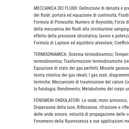
MECCANICA DEI FLUIDI: Definizione di densità e press
dei fluidi: portata ed equazione di continuità; Fluid
Formula di Poiseuille; Numero di Reynolds; Forze d
della meccanica dei fluidi alla circolazione sanguig
effetto della pressione idrostatica, lavoro e potenz
Formula di Laplace ed equilibrio alveolare; Coefficie
TERMODINAMICA: Sistema termodinamico; Temperatura
termodinamica; Trasformazioni termodinamiche (revers
Equazione di stato dei gas perfetti; Miscele gassose
teoria cinetica dei gas ideali; I gas reali, diagram
termiche; Meccanismi di trasmissione del calore (c
la fisiologia; Rendimento; Metabolismo del corpo 
FENOMENI ONDULATORI: Le onde; moto armonico, equa
Dispersione della luce, Riflessione, rifrazione e rif
delle onde sonore, velocità di propagazione delle o
Fenomeno della fluorescenza e sue applicazioni m