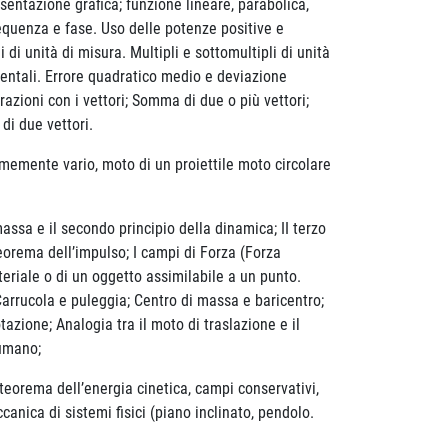
azione grafica; funzione lineare, parabolica,
requenza e fase. Uso delle potenze positive e
di unità di misura. Multipli e sottomultipli di unità
identali. Errore quadratico medio e deviazione
azioni con i vettori; Somma di due o più vettori;
e di due vettori.
rmemente vario, moto di un proiettile moto circolare
 massa e il secondo principio della dinamica; II terzo
Teorema dell’impulso; I campi di Forza (Forza
teriale o di un oggetto assimilabile a un punto.
a, Carrucola e puleggia; Centro di massa e baricentro;
azione; Analogia tra il moto di traslazione e il
 umano;
eorema dell’energia cinetica, campi conservativi,
nica di sistemi fisici (piano inclinato, pendolo.